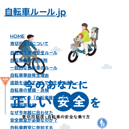
自転車ルール.jp
HOME
青切符制度について
more_vert
自転車の交通安全ルール
自転車安全利用5則
一般的な自転車のルール
自転車事故発生理由
道路を通行する上での主な交通ルール
自転車の整備・点検
はじめての「自転車保険」ガイド
年代別事故例
なぜ今年齢に合わせた
安全教室が必要なのか？
自転車教室に参加する