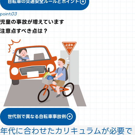
arrow_circle_right
自転車の交通安全ルールとポイント
point
03
児童の事故が増えています
注意点すべき点は？
arrow_circle_right
世代別で異なる自転車事故例
年代に合わせたカリキュラムが必要で