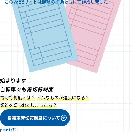
このWEBサイトは競輪の補助を受けて作成しました。
始まります！
自転車でも
青
切
符
制
度
青切符制度とは
？
どんなものが違反になる
？
切符を切られてしまったら
？
arrow_circle_right
自転車青切符制度について
point
02