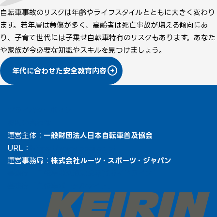
自転車事故のリスクは年齢やライフスタイルとともに大きく変わり
ます。若年層は負傷が多く、高齢者は死亡事故が増える傾向にあ
り、子育て世代には子乗せ自転車特有のリスクもあります。あなた
や家族が今必要な知識やスキルを見つけましょう。
arrow_circle_right
年代に合わせた安全教育内容
プライバシーポリシー
お問い合わせ
運営主体：
一般財団法人日本自転車普及協会
URL：
https://www.bpaj.or.jp/
運営事務局：
株式会社ルーツ・スポーツ・ジャパン
警察庁「自転車の交通安全教育ガイドライン」
警察庁「自転車ポータルサイト」