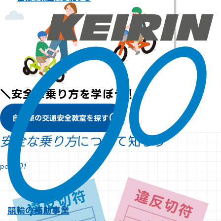
＼安全な乗り方を学ぼう！／
arrow_circle_right
自転車の交通安全教室を探す
安全な乗り方
について知ろう
point
01
競輪の補助事業